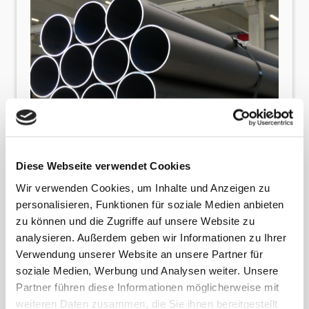
Diese Webseite verwendet Cookies
Wir verwenden Cookies, um Inhalte und Anzeigen zu
Wir machen den Unterschied
personalisieren, Funktionen für soziale Medien anbieten
Wir bieten mehr als nur Transporte. Unser
zu können und die Zugriffe auf unsere Website zu
Anspruch ist es, Ihre Logistik so effizient und
analysieren. Außerdem geben wir Informationen zu Ihrer
flexibel wie möglich zu gestalten – mit
Verwendung unserer Website an unsere Partner für
persönlichem Service und höchster Qualität.
soziale Medien, Werbung und Analysen weiter. Unsere
Zuverlässigkeit
Partner führen diese Informationen möglicherweise mit
Wir halten, was wir versprechen. Termintreue
weiteren Daten zusammen, die Sie ihnen bereitgestellt
ist bei uns Standard, nicht Option.